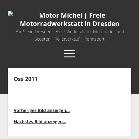
Motor
Michel
|
Für Sie in Dresden - Freie Werkstatt für Motorräder und
Freie
Scooter | Rollerverkauf | Rennsport
Motorradwerkstatt
open
in
menu
Dresden
facebook
info@motor-michel.com
email-form
whatsapp
Oss 2011
Startseite
Freie Werkstatt
FANTIC MOTORRÄDER
Vorheriges Bild anzeigen...
MASH BIKES
Nächstes Bild anzeigen...
SYM ROLLER UND MOTORRÄDER
open
Rennsport