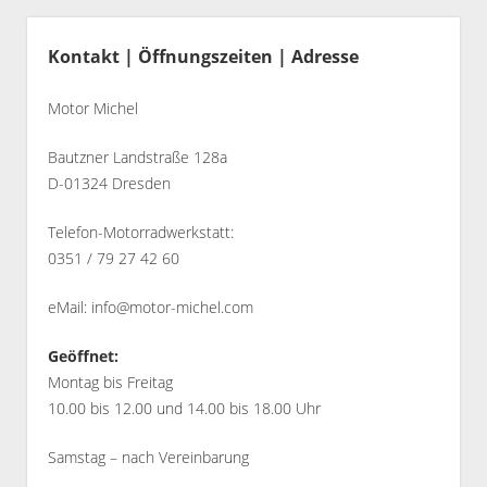
dropdown
Seitenleiste
Partner
Alex
menu
Kontakt | Öffnungszeiten | Adresse
Bilder
Motor Michel
Bautzner Landstraße 128a
D-01324 Dresden
Telefon-Motorradwerkstatt:
0351 / 79 27 42 60
eMail:
info@motor-michel.com
Geöffnet:
Montag bis Freitag
10.00 bis 12.00 und 14.00 bis 18.00 Uhr
Samstag – nach Vereinbarung