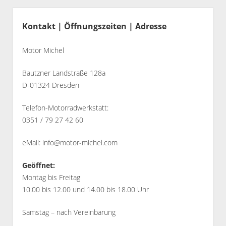
dropdown
Seitenleiste
Partner
Alex
menu
Kontakt | Öffnungszeiten | Adresse
Bilder
Motor Michel
Bautzner Landstraße 128a
D-01324 Dresden
Telefon-Motorradwerkstatt:
0351 / 79 27 42 60
eMail:
info@motor-michel.com
Geöffnet:
Montag bis Freitag
10.00 bis 12.00 und 14.00 bis 18.00 Uhr
Samstag – nach Vereinbarung