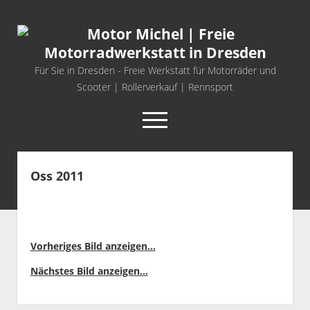
Motor
Michel
|
Für Sie in Dresden - Freie Werkstatt für Motorräder und
Freie
Scooter | Rollerverkauf | Rennsport
Motorradwerkstatt
open
in
menu
Dresden
facebook
info@motor-michel.com
email-form
whatsapp
Oss 2011
Startseite
Freie Werkstatt
FANTIC MOTORRÄDER
Vorheriges Bild anzeigen...
MASH BIKES
Nächstes Bild anzeigen...
SYM ROLLER UND MOTORRÄDER
open
Rennsport