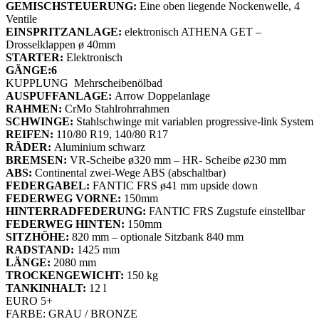
GEMISCHSTEUERUNG:
Eine oben liegende Nockenwelle, 4
Ventile
EINSPRITZANLAGE:
elektronisch ATHENA GET –
Drosselklappen ø 40mm
STARTER:
Elektronisch
GÄNGE:6
KUPPLUNG Mehrscheibenölbad
AUSPUFFANLAGE:
Arrow Doppelanlage
RAHMEN:
CrMo Stahlrohrrahmen
SCHWINGE:
Stahlschwinge mit variablen progressive-link System
REIFEN:
110/80 R19, 140/80 R17
RÄDER:
Aluminium schwarz
BREMSEN:
VR-Scheibe ø320 mm – HR- Scheibe ø230 mm
ABS:
Continental zwei-Wege ABS (abschaltbar)
FEDERGABEL:
FANTIC FRS ø41 mm upside down
FEDERWEG VORNE:
150mm
HINTERRADFEDERUNG:
FANTIC FRS Zugstufe einstellbar
FEDERWEG HINTEN:
150mm
SITZHÖHE:
820 mm – optionale Sitzbank 840 mm
RADSTAND:
1425 mm
LÄNGE:
2080 mm
TROCKENGEWICHT:
150 kg
TANKINHALT:
12 l
EURO 5+
FARBE: GRAU / BRONZE