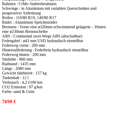
Rahmen :
CrMo Stahlrohrrahmen
Schwinge :
in Aluminium mit variablen Querschnitten und
progressiver Anlenkung
Reifen :
110/80 R19, 140/80 R17
Räder :
Aluminium Speichenräder
Bremsen :
Vorne eine ø320mm schwimmend gelagerte – Hinten
eine ø230mm Bremsscheibe
ABS :
Continental zwei-Wege ABS (abschaltbar)
Federgabel :
ø43 mm USD hydraulisch einstellbar
Federweg vorne :
200 mm
Hinterradfederung :
Federbein hydraulisch einstellbar
Federweg hinten :
200 mm
Sitzhöhe :
860 mm
Radstand :
1435 mm
Länge :
2080 mm
Gewicht fahrbereit :
157 kg
Tankinhalt :
12 l
Verbrauch :
4,2 l/100 km
CO2 Emission :
97 g/km
Farbe: sand & Grün
7690 €