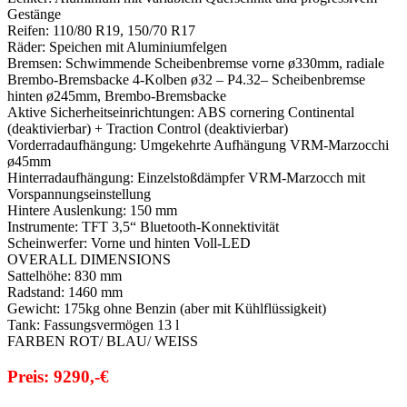
Gestänge
Reifen:
110/80 R19, 150/70 R17
Räder:
Speichen mit Aluminiumfelgen
Bremsen:
Schwimmende Scheibenbremse vorne ø330mm, radiale
Brembo-Bremsbacke 4-Kolben ø32 – P4.32– Scheibenbremse
hinten ø245mm, Brembo-Bremsbacke
Aktive Sicherheitseinrichtungen:
ABS cornering Continental
(deaktivierbar) + Traction Control (deaktivierbar)
Vorderradaufhängung:
Umgekehrte Aufhängung VRM-Marzocchi
ø45mm
Hinterradaufhängung:
Einzelstoßdämpfer VRM-Marzocch mit
Vorspannungseinstellung
Hintere Auslenkung:
150 mm
Instrumente:
TFT 3,5“ Bluetooth-Konnektivität
Scheinwerfer:
Vorne und hinten Voll-LED
OVERALL DIMENSIONS
Sattelhöhe:
830 mm
Radstand:
1460 mm
Gewicht:
175kg ohne Benzin (aber mit Kühlflüssigkeit)
Tank:
Fassungsvermögen 13 l
FARBEN ROT/ BLAU/ WEISS
Preis: 9290,-€