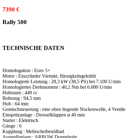
7390 €
Rally
500
TECHNISCHE DATEN
Homologation :
Euro 5+
Motor :
Einzylinder Viertakt, flüssigkeitsgekühlt
Homologierte Leistung :
28,3 kW (38,5 PS) bei 7.100 U/min
Homologiertes Drehmoment :
40,2 Nm bei 6.000 U/min
Hubraum :
449 cc
Bohrung :
94,5 mm
Hub :
64 mm
Gemischsteuerung :
eine oben liegende Nockenwelle, 4 Ventile
Einspritzanlage :
Drosselklappen ø 40 mm
Starter :
Elektrisch
Gänge :
6
Kupplung :
Mehrscheibenölbad
Auspuffanlage :
ARROW Doppelrohr