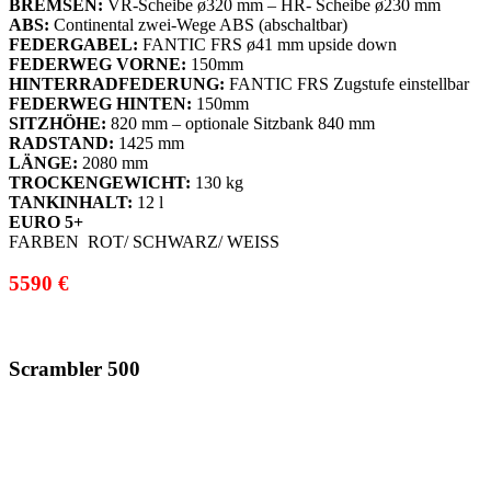
BREMSEN:
VR-Scheibe ø320 mm – HR- Scheibe ø230 mm
ABS:
Continental zwei-Wege ABS (abschaltbar)
FEDERGABEL:
FANTIC FRS ø41 mm upside down
FEDERWEG VORNE:
150mm
HINTERRADFEDERUNG:
FANTIC FRS Zugstufe einstellbar
FEDERWEG HINTEN:
150mm
SITZHÖHE:
820 mm – optionale Sitzbank 840 mm
RADSTAND:
1425 mm
LÄNGE:
2080 mm
TROCKENGEWICHT:
130 kg
TANKINHALT:
12 l
EURO 5+
FARBEN ROT/ SCHWARZ/ WEISS
5590 €
Scrambler
500