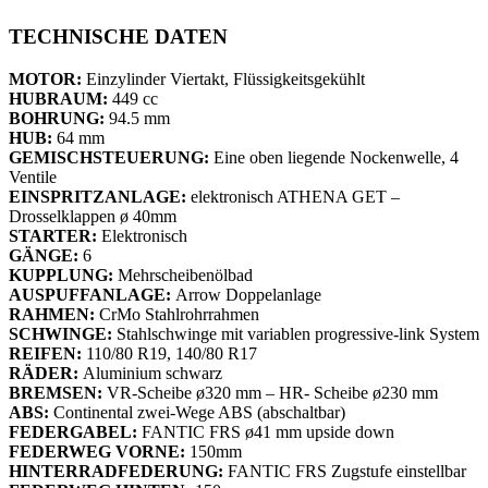
TECHNISCHE DATEN
MOTOR:
Einzylinder Viertakt, Flüssigkeitsgekühlt
HUBRAUM:
449 cc
BOHRUNG:
94.5 mm
HUB:
64 mm
GEMISCHSTEUERUNG:
Eine oben liegende Nockenwelle, 4
Ventile
EINSPRITZANLAGE:
elektronisch ATHENA GET –
Drosselklappen ø 40mm
STARTER:
Elektronisch
GÄNGE:
6
KUPPLUNG:
Mehrscheibenölbad
AUSPUFFANLAGE:
Arrow Doppelanlage
RAHMEN:
CrMo Stahlrohrrahmen
SCHWINGE:
Stahlschwinge mit variablen progressive-link System
REIFEN:
110/80 R19, 140/80 R17
RÄDER:
Aluminium schwarz
BREMSEN:
VR-Scheibe ø320 mm – HR- Scheibe ø230 mm
ABS:
Continental zwei-Wege ABS (abschaltbar)
FEDERGABEL:
FANTIC FRS ø41 mm upside down
FEDERWEG VORNE:
150mm
HINTERRADFEDERUNG:
FANTIC FRS Zugstufe einstellbar