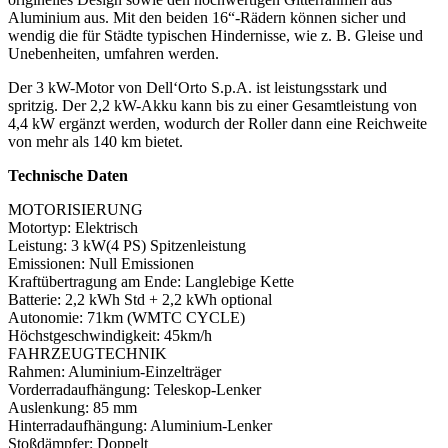
Aluminium aus. Mit den beiden 16“-Rädern können sicher und
wendig die für Städte typischen Hindernisse, wie z. B. Gleise und
Unebenheiten, umfahren werden.
Der 3 kW-Motor von Dell‘Orto S.p.A. ist leistungsstark und
spritzig. Der 2,2 kW-Akku kann bis zu einer Gesamtleistung von
4,4 kW ergänzt werden, wodurch der Roller dann eine Reichweite
von mehr als 140 km bietet.
Technische Daten
MOTORISIERUNG
Motortyp:
Elektrisch
Leistung:
3 kW(4 PS) Spitzenleistung
Emissionen:
Null Emissionen
Kraftübertragung am Ende:
Langlebige Kette
Batterie:
2,2 kWh Std + 2,2 kWh optional
Autonomie:
71km (WMTC CYCLE)
Höchstgeschwindigkeit:
45km/h
FAHRZEUGTECHNIK
Rahmen:
Aluminium-Einzelträger
Vorderradaufhängung:
Teleskop-Lenker
Auslenkung:
85 mm
Hinterradaufhängung:
Aluminium-Lenker
Stoßdämpfer:
Doppelt