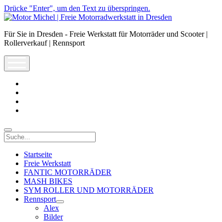
Drücke "Enter", um den Text zu überspringen.
Motor
Michel
Für Sie in Dresden - Freie Werkstatt für Motorräder und Scooter |
|
Rollerverkauf | Rennsport
Freie
Motorradwerkstatt
open
in
menu
Dresden
facebook
info@motor-
michel.com
email-
form
whatsapp
Suche
Startseite
Freie Werkstatt
FANTIC MOTORRÄDER
MASH BIKES
SYM ROLLER UND MOTORRÄDER
Rennsport
open
Alex
dropdown
Bilder
menu