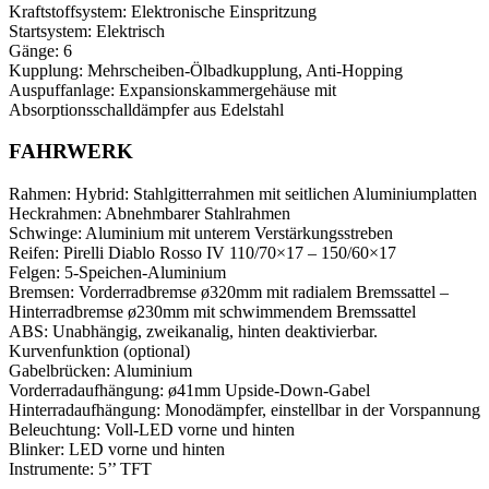
Kraftstoffsystem:
Elektronische Einspritzung
Startsystem:
Elektrisch
Gänge:
6
Kupplung:
Mehrscheiben-Ölbadkupplung, Anti-Hopping
Auspuffanlage:
Expansionskammergehäuse mit
Absorptionsschalldämpfer aus Edelstahl
FAHRWERK
Rahmen:
Hybrid: Stahlgitterrahmen mit seitlichen Aluminiumplatten
Heckrahmen:
Abnehmbarer Stahlrahmen
Schwinge:
Aluminium mit unterem Verstärkungsstreben
Reifen:
Pirelli Diablo Rosso IV 110/70×17 – 150/60×17
Felgen:
5-Speichen-Aluminium
Bremsen:
Vorderradbremse ø320mm mit radialem Bremssattel –
Hinterradbremse ø230mm mit schwimmendem Bremssattel
ABS:
Unabhängig, zweikanalig, hinten deaktivierbar.
Kurvenfunktion (optional)
Gabelbrücken:
Aluminium
Vorderradaufhängung:
ø41mm Upside-Down-Gabel
Hinterradaufhängung:
Monodämpfer, einstellbar in der Vorspannung
Beleuchtung:
Voll-LED vorne und hinten
Blinker:
LED vorne und hinten
Instrumente:
5’’ TFT