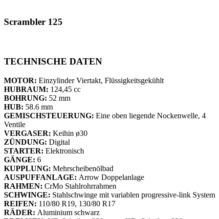
Scrambler 125
TECHNISCHE DATEN
MOTOR:
Einzylinder Viertakt, Flüssigkeitsgekühlt
HUBRAUM:
124,45 cc
BOHRUNG:
52 mm
HUB:
58.6 mm
GEMISCHSTEUERUNG:
Eine oben liegende Nockenwelle, 4
Ventile
VERGASER:
Keihin ø30
ZÜNDUNG:
Digital
STARTER:
Elektronisch
GÄNGE:
6
KUPPLUNG:
Mehrscheibenölbad
AUSPUFFANLAGE:
Arrow Doppelanlage
RAHMEN:
CrMo Stahlrohrrahmen
SCHWINGE:
Stahlschwinge mit variablen progressive-link System
REIFEN:
110/80 R19, 130/80 R17
RÄDER:
Aluminium schwarz