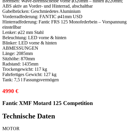
Bremsen:
Wave-Bremsscheibe vorne ø320mm – hinten ø220mm;
ABS aktiv an Vorder- und Hinterrad, abschaltbar
Gabelbrücken:
Geschmiedetes Aluminium
Vorderradfederung:
FANTIC ø41mm USD
Hinterradfederung:
Fantic FRS 125 Monofederbein – Vorspannung
einstellbar
Lenker:
ø22 mm Stahl
Beleuchtung:
LED vorne & hinten
Blinker:
LED vorne & hinten
ABMESSUNGEN
Länge:
2085mm
Sitzhöhe:
870mm
Radstand:
1435mm
Trockengewicht:
117 kg
Fahrfertiges Gewicht:
127 kg
Tank:
7,5 l Fassungsvermögen
4990 €
Fantic XMF Motard 125 Competition
Technische Daten
MOTOR