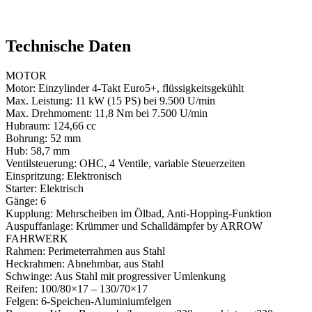
Technische Daten
MOTOR
Motor:
Einzylinder 4-Takt Euro5+, flüssigkeitsgekühlt
Max. Leistung:
11 kW (15 PS) bei 9.500 U/min
Max. Drehmoment:
11,8 Nm bei 7.500 U/min
Hubraum:
124,66 cc
Bohrung:
52 mm
Hub:
58,7 mm
Ventilsteuerung:
OHC, 4 Ventile, variable Steuerzeiten
Einspritzung:
Elektronisch
Starter:
Elektrisch
Gänge:
6
Kupplung:
Mehrscheiben im Ölbad, Anti-Hopping-Funktion
Auspuffanlage:
Krümmer und Schalldämpfer by ARROW
FAHRWERK
Rahmen:
Perimeterrahmen aus Stahl
Heckrahmen:
Abnehmbar, aus Stahl
Schwinge:
Aus Stahl mit progressiver Umlenkung
Reifen:
100/80×17 – 130/70×17
Felgen:
6-Speichen-Aluminiumfelgen