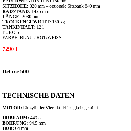
FEDERWEG HINTEN:
150mm
SITZHÖHE:
820 mm – optionale Sitzbank 840 mm
RADSTAND:
1425 mm
LÄNGE:
2080 mm
TROCKENGEWICHT:
150 kg
TANKINHALT:
12 l
EURO 5+
FARBE: BLAU / ROT/WEISS
7290 €
Deluxe 500
TECHNISCHE DATEN
MOTOR:
Einzylinder Viertakt, Flüssigkeitsgekühlt
HUBRAUM:
449 cc
BOHRUNG:
94.5 mm
HUB:
64 mm