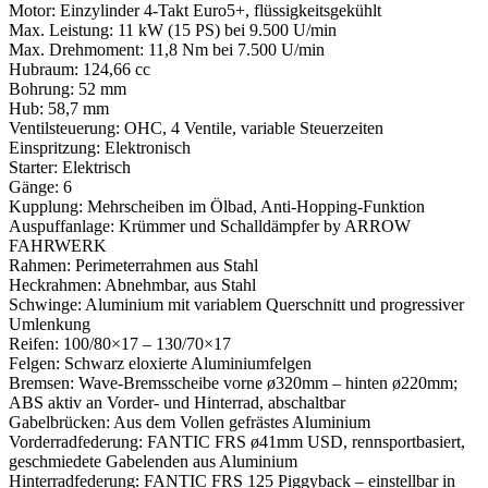
Motor:
Einzylinder 4-Takt Euro5+, flüssigkeitsgekühlt
Max. Leistung:
11 kW (15 PS) bei 9.500 U/min
Max. Drehmoment:
11,8 Nm bei 7.500 U/min
Hubraum:
124,66 cc
Bohrung:
52 mm
Hub:
58,7 mm
Ventilsteuerung:
OHC, 4 Ventile, variable Steuerzeiten
Einspritzung:
Elektronisch
Starter:
Elektrisch
Gänge:
6
Kupplung:
Mehrscheiben im Ölbad, Anti-Hopping-Funktion
Auspuffanlage:
Krümmer und Schalldämpfer by ARROW
FAHRWERK
Rahmen:
Perimeterrahmen aus Stahl
Heckrahmen:
Abnehmbar, aus Stahl
Schwinge:
Aluminium mit variablem Querschnitt und progressiver
Umlenkung
Reifen:
100/80×17 – 130/70×17
Felgen:
Schwarz eloxierte Aluminiumfelgen
Bremsen:
Wave-Bremsscheibe vorne ø320mm – hinten ø220mm;
ABS aktiv an Vorder- und Hinterrad, abschaltbar
Gabelbrücken:
Aus dem Vollen gefrästes Aluminium
Vorderradfederung:
FANTIC FRS ø41mm USD, rennsportbasiert,
geschmiedete Gabelenden aus Aluminium
Hinterradfederung:
FANTIC FRS 125 Piggyback – einstellbar in