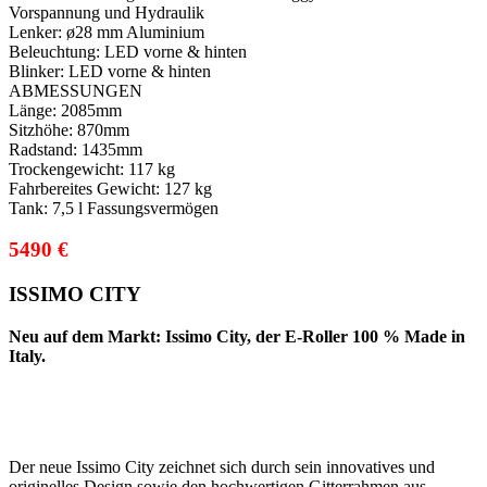
Vorspannung und Hydraulik
Lenker:
ø28 mm Aluminium
Beleuchtung:
LED vorne & hinten
Blinker:
LED vorne & hinten
ABMESSUNGEN
Länge:
2085mm
Sitzhöhe:
870mm
Radstand:
1435mm
Trockengewicht:
117 kg
Fahrbereites Gewicht:
127 kg
Tank:
7,5 l Fassungsvermögen
5490 €
ISSIMO CITY
Neu auf dem Markt: Issimo City, der E-Roller 100 % Made in
Italy.
Der neue Issimo City zeichnet sich durch sein innovatives und
originelles Design sowie den hochwertigen Gitterrahmen aus