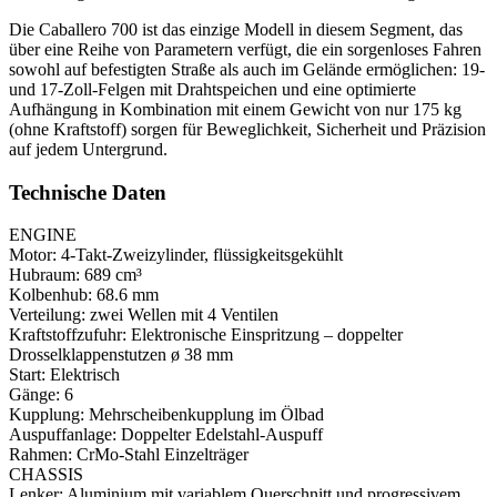
Die Caballero 700 ist das einzige Modell in diesem Segment, das
über eine Reihe von Parametern verfügt, die ein sorgenloses Fahren
sowohl auf befestigten Straße als auch im Gelände ermöglichen: 19-
und 17-Zoll-Felgen mit Drahtspeichen und eine optimierte
Aufhängung in Kombination mit einem Gewicht von nur 175 kg
(ohne Kraftstoff) sorgen für Beweglichkeit, Sicherheit und Präzision
auf jedem Untergrund.
Technische Daten
ENGINE
Motor:
4-Takt-Zweizylinder, flüssigkeitsgekühlt
Hubraum:
689 cm³
Kolbenhub:
68.6 mm
Verteilung:
zwei Wellen mit 4 Ventilen
Kraftstoffzufuhr:
Elektronische Einspritzung – doppelter
Drosselklappenstutzen ø 38 mm
Start:
Elektrisch
Gänge:
6
Kupplung:
Mehrscheibenkupplung im Ölbad
Auspuffanlage:
Doppelter Edelstahl-Auspuff
Rahmen:
CrMo-Stahl Einzelträger
CHASSIS
Lenker:
Aluminium mit variablem Querschnitt und progressivem