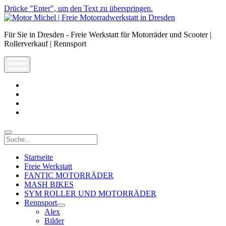
Drücke "Enter", um den Text zu überspringen.
Motor
Michel
Für Sie in Dresden - Freie Werkstatt für Motorräder und Scooter |
|
Rollerverkauf | Rennsport
Freie
Motorradwerkstatt
open
in
menu
Dresden
facebook
info@motor-
michel.com
email-
form
whatsapp
Suche
Startseite
Freie Werkstatt
FANTIC MOTORRÄDER
MASH BIKES
SYM ROLLER UND MOTORRÄDER
Rennsport
open
Alex
dropdown
Bilder
menu