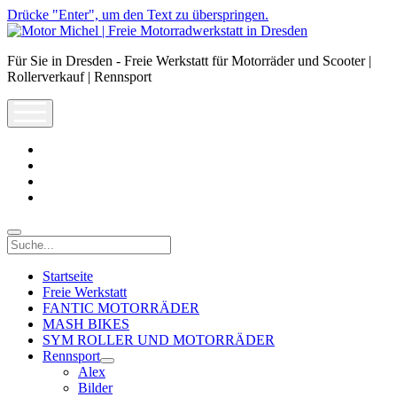
Drücke "Enter", um den Text zu überspringen.
Motor
Michel
Für Sie in Dresden - Freie Werkstatt für Motorräder und Scooter |
|
Rollerverkauf | Rennsport
Freie
Motorradwerkstatt
open
in
menu
Dresden
facebook
info@motor-
michel.com
email-
form
whatsapp
Suche
Startseite
Freie Werkstatt
FANTIC MOTORRÄDER
MASH BIKES
SYM ROLLER UND MOTORRÄDER
Rennsport
open
Alex
dropdown
Bilder
menu