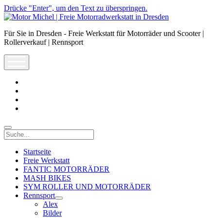
Drücke "Enter", um den Text zu überspringen.
Motor
Michel
Für Sie in Dresden - Freie Werkstatt für Motorräder und Scooter |
|
Rollerverkauf | Rennsport
Freie
Motorradwerkstatt
open
in
menu
Dresden
facebook
info@motor-
michel.com
email-
form
whatsapp
Suche
Startseite
Freie Werkstatt
FANTIC MOTORRÄDER
MASH BIKES
SYM ROLLER UND MOTORRÄDER
Rennsport
open
Alex
dropdown
Bilder
menu