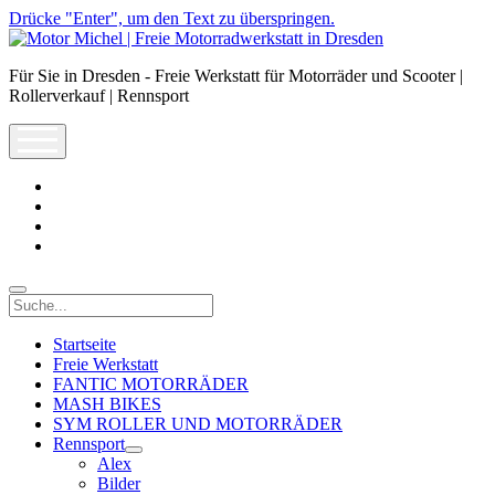
Drücke "Enter", um den Text zu überspringen.
Motor
Michel
Für Sie in Dresden - Freie Werkstatt für Motorräder und Scooter |
|
Rollerverkauf | Rennsport
Freie
Motorradwerkstatt
open
in
menu
Dresden
facebook
info@motor-
michel.com
email-
form
whatsapp
Suche
Startseite
Freie Werkstatt
FANTIC MOTORRÄDER
MASH BIKES
SYM ROLLER UND MOTORRÄDER
Rennsport
open
Alex
dropdown
Bilder
menu