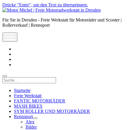
Drücke "Enter", um den Text zu überspringen.
Motor
Michel
Für Sie in Dresden - Freie Werkstatt für Motorräder und Scooter |
|
Rollerverkauf | Rennsport
Freie
Motorradwerkstatt
open
in
menu
Dresden
facebook
info@motor-
michel.com
email-
form
whatsapp
Suche
Startseite
Freie Werkstatt
FANTIC MOTORRÄDER
MASH BIKES
SYM ROLLER UND MOTORRÄDER
Rennsport
open
Alex
dropdown
Bilder
menu