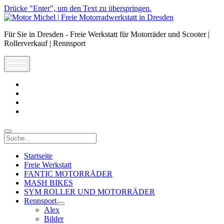
Drücke "Enter", um den Text zu überspringen.
Motor
Michel
Für Sie in Dresden - Freie Werkstatt für Motorräder und Scooter |
|
Rollerverkauf | Rennsport
Freie
Motorradwerkstatt
open
in
menu
Dresden
facebook
info@motor-
michel.com
email-
form
whatsapp
Suche
Startseite
Freie Werkstatt
FANTIC MOTORRÄDER
MASH BIKES
SYM ROLLER UND MOTORRÄDER
Rennsport
open
Alex
dropdown
Bilder
menu