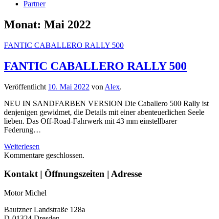
Partner
Monat:
Mai 2022
FANTIC CABALLERO RALLY 500
FANTIC CABALLERO RALLY 500
Veröffentlicht
10. Mai 2022
von
Alex
.
NEU IN SANDFARBEN VERSION Die Caballero 500 Rally ist
denjenigen gewidmet, die Details mit einer abenteuerlichen Seele
lieben. Das Off-Road-Fahrwerk mit 43 mm einstellbarer
Federung…
FANTIC
Weiterlesen
CABALLERO
Kommentare geschlossen.
RALLY
500
Seitenleiste
Kontakt | Öffnungszeiten | Adresse
Motor Michel
Bautzner Landstraße 128a
D-01324 Dresden