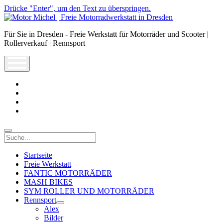
Drücke "Enter", um den Text zu überspringen.
Motor
Michel
Für Sie in Dresden - Freie Werkstatt für Motorräder und Scooter |
|
Rollerverkauf | Rennsport
Freie
Motorradwerkstatt
open
in
menu
Dresden
facebook
info@motor-
michel.com
email-
form
whatsapp
Suche
Startseite
Freie Werkstatt
FANTIC MOTORRÄDER
MASH BIKES
SYM ROLLER UND MOTORRÄDER
Rennsport
open
Alex
dropdown
Bilder
menu