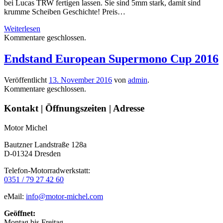
bei Lucas TRW fertigen lassen. Sie sind 5mm stark, damit sind
krumme Scheiben Geschichte! Preis…
Neu
Weiterlesen
im
Kommentare geschlossen.
Angebot
–
Endstand European Supermono Cup 2016
MuZ
Skorpion
Veröffentlicht
13. November 2016
von
admin
.
Bremsscheiben!
Kommentare geschlossen.
Seitenleiste
Kontakt | Öffnungszeiten | Adresse
Motor Michel
Bautzner Landstraße 128a
D-01324 Dresden
Telefon-Motorradwerkstatt:
0351 / 79 27 42 60
eMail:
info@motor-michel.com
Geöffnet:
Montag bis Freitag