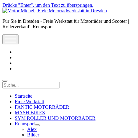
Drücke "Enter", um den Text zu überspringen.
Motor
Michel
Für Sie in Dresden - Freie Werkstatt für Motorräder und Scooter |
|
Rollerverkauf | Rennsport
Freie
Motorradwerkstatt
open
in
menu
Dresden
facebook
info@motor-
michel.com
email-
form
whatsapp
Suche
Startseite
Freie Werkstatt
FANTIC MOTORRÄDER
MASH BIKES
SYM ROLLER UND MOTORRÄDER
Rennsport
open
Alex
dropdown
Bilder
menu