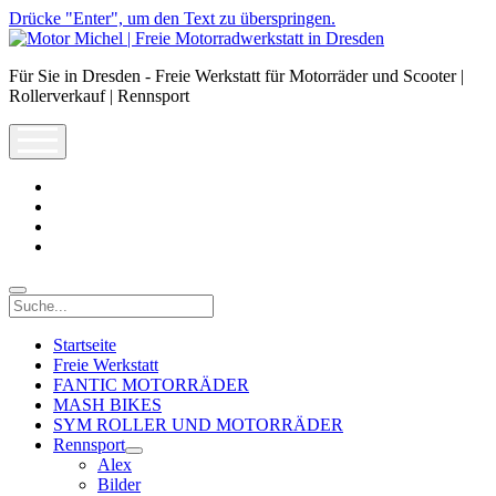
Drücke "Enter", um den Text zu überspringen.
Motor
Michel
Für Sie in Dresden - Freie Werkstatt für Motorräder und Scooter |
|
Rollerverkauf | Rennsport
Freie
Motorradwerkstatt
open
in
menu
Dresden
facebook
info@motor-
michel.com
email-
form
whatsapp
Suche
Startseite
Freie Werkstatt
FANTIC MOTORRÄDER
MASH BIKES
SYM ROLLER UND MOTORRÄDER
Rennsport
open
Alex
dropdown
Bilder
menu