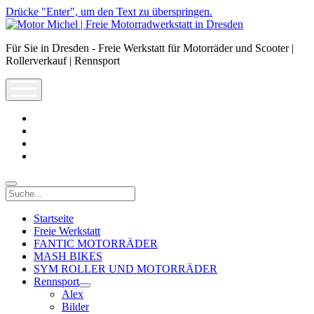
Drücke "Enter", um den Text zu überspringen.
Motor
Michel
Für Sie in Dresden - Freie Werkstatt für Motorräder und Scooter |
|
Rollerverkauf | Rennsport
Freie
Motorradwerkstatt
open
in
menu
Dresden
facebook
info@motor-
michel.com
email-
form
whatsapp
Suche
Startseite
Freie Werkstatt
FANTIC MOTORRÄDER
MASH BIKES
SYM ROLLER UND MOTORRÄDER
Rennsport
open
Alex
dropdown
Bilder
menu