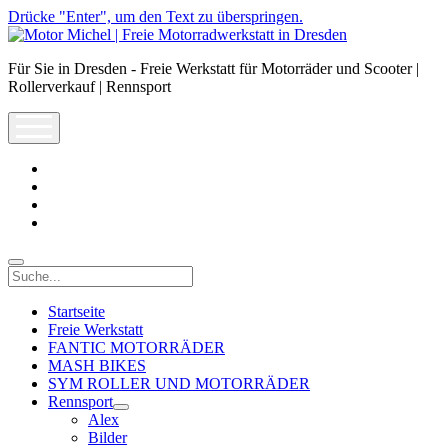
Drücke "Enter", um den Text zu überspringen.
Motor
Michel
Für Sie in Dresden - Freie Werkstatt für Motorräder und Scooter |
|
Rollerverkauf | Rennsport
Freie
Motorradwerkstatt
open
in
menu
Dresden
facebook
info@motor-
michel.com
email-
form
whatsapp
Suche
Startseite
Freie Werkstatt
FANTIC MOTORRÄDER
MASH BIKES
SYM ROLLER UND MOTORRÄDER
Rennsport
open
Alex
dropdown
Bilder
menu