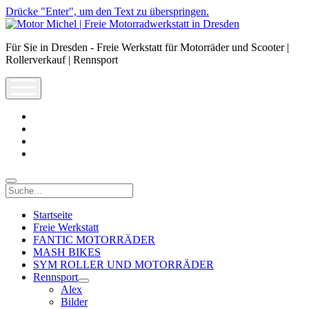
Drücke "Enter", um den Text zu überspringen.
Motor
Michel
Für Sie in Dresden - Freie Werkstatt für Motorräder und Scooter |
|
Rollerverkauf | Rennsport
Freie
Motorradwerkstatt
open
in
menu
Dresden
facebook
info@motor-
michel.com
email-
form
whatsapp
Suche
Startseite
Freie Werkstatt
FANTIC MOTORRÄDER
MASH BIKES
SYM ROLLER UND MOTORRÄDER
Rennsport
open
Alex
dropdown
Bilder
menu