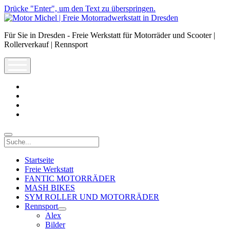
Drücke "Enter", um den Text zu überspringen.
Motor
Michel
Für Sie in Dresden - Freie Werkstatt für Motorräder und Scooter |
|
Rollerverkauf | Rennsport
Freie
Motorradwerkstatt
open
in
menu
Dresden
facebook
info@motor-
michel.com
email-
form
whatsapp
Suche
Startseite
Freie Werkstatt
FANTIC MOTORRÄDER
MASH BIKES
SYM ROLLER UND MOTORRÄDER
Rennsport
open
Alex
dropdown
Bilder
menu