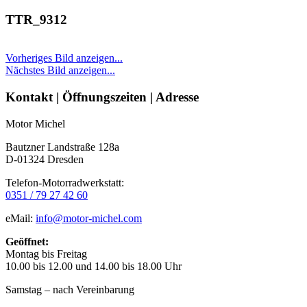
TTR_9312
Vorheriges Bild anzeigen...
Nächstes Bild anzeigen...
Seitenleiste
Kontakt | Öffnungszeiten | Adresse
Motor Michel
Bautzner Landstraße 128a
D-01324 Dresden
Telefon-Motorradwerkstatt:
0351 / 79 27 42 60
eMail:
info@motor-michel.com
Geöffnet:
Montag bis Freitag
10.00 bis 12.00 und 14.00 bis 18.00 Uhr
Samstag – nach Vereinbarung