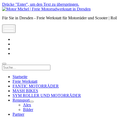
Drücke "Enter", um den Text zu überspringen.
Motor
Michel
Für Sie in Dresden - Freie Werkstatt für Motorräder und Scooter | Rol
|
Freie
open
Motorradwerkstatt
menu
in
Dresden
facebook
info@motor-
michel.com
email-
form
whatsapp
Suche
Startseite
Freie Werkstatt
FANTIC MOTORRÄDER
MASH BIKES
SYM ROLLER UND MOTORRÄDER
Rennsport
open
Alex
dropdown
Bilder
menu
Partner