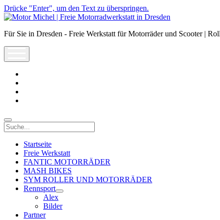
Drücke "Enter", um den Text zu überspringen.
Motor
Michel
Für Sie in Dresden - Freie Werkstatt für Motorräder und Scooter | Rol
|
Freie
open
Motorradwerkstatt
menu
in
Dresden
facebook
info@motor-
michel.com
email-
form
whatsapp
Suche
Startseite
Freie Werkstatt
FANTIC MOTORRÄDER
MASH BIKES
SYM ROLLER UND MOTORRÄDER
Rennsport
open
Alex
dropdown
Bilder
menu
Partner