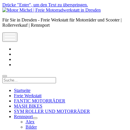
Drücke "Enter", um den Text zu überspringen.
Motor
Michel
Für Sie in Dresden - Freie Werkstatt für Motorräder und Scooter |
|
Rollerverkauf | Rennsport
Freie
Motorradwerkstatt
open
in
menu
Dresden
facebook
info@motor-
michel.com
email-
form
whatsapp
Suche
Startseite
Freie Werkstatt
FANTIC MOTORRÄDER
MASH BIKES
SYM ROLLER UND MOTORRÄDER
Rennsport
open
Alex
dropdown
Bilder
menu