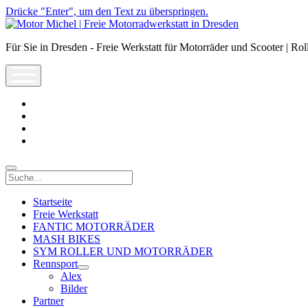
Drücke "Enter", um den Text zu überspringen.
Motor
Michel
Für Sie in Dresden - Freie Werkstatt für Motorräder und Scooter | Rol
|
Freie
open
Motorradwerkstatt
menu
in
Dresden
facebook
info@motor-
michel.com
email-
form
whatsapp
Suche
Startseite
Freie Werkstatt
FANTIC MOTORRÄDER
MASH BIKES
SYM ROLLER UND MOTORRÄDER
Rennsport
open
Alex
dropdown
Bilder
menu
Partner