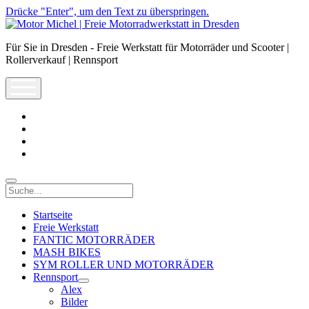
Drücke "Enter", um den Text zu überspringen.
Motor
Michel
Für Sie in Dresden - Freie Werkstatt für Motorräder und Scooter |
|
Rollerverkauf | Rennsport
Freie
Motorradwerkstatt
open
in
menu
Dresden
facebook
info@motor-
michel.com
email-
form
whatsapp
Suche
Startseite
Freie Werkstatt
FANTIC MOTORRÄDER
MASH BIKES
SYM ROLLER UND MOTORRÄDER
Rennsport
open
Alex
dropdown
Bilder
menu