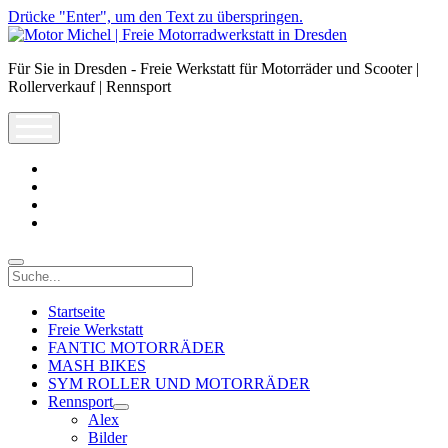
Drücke "Enter", um den Text zu überspringen.
Motor
Michel
Für Sie in Dresden - Freie Werkstatt für Motorräder und Scooter |
|
Rollerverkauf | Rennsport
Freie
Motorradwerkstatt
open
in
menu
Dresden
facebook
info@motor-
michel.com
email-
form
whatsapp
Suche
Startseite
Freie Werkstatt
FANTIC MOTORRÄDER
MASH BIKES
SYM ROLLER UND MOTORRÄDER
Rennsport
open
Alex
dropdown
Bilder
menu