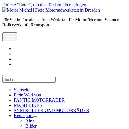
Drücke "Enter", um den Text zu überspringen.
Motor
Michel
Für Sie in Dresden - Freie Werkstatt für Motorräder und Scooter |
|
Rollerverkauf | Rennsport
Freie
Motorradwerkstatt
open
in
menu
Dresden
facebook
info@motor-
michel.com
email-
form
whatsapp
Suche
Startseite
Freie Werkstatt
FANTIC MOTORRÄDER
MASH BIKES
SYM ROLLER UND MOTORRÄDER
Rennsport
open
Alex
dropdown
Bilder
menu