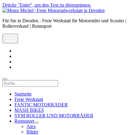
Drücke "Enter", um den Text zu überspringen.
Motor
Michel
Für Sie in Dresden - Freie Werkstatt für Motorräder und Scooter |
|
Rollerverkauf | Rennsport
Freie
Motorradwerkstatt
open
in
menu
Dresden
facebook
info@motor-
michel.com
email-
form
whatsapp
Suche
Startseite
Freie Werkstatt
FANTIC MOTORRÄDER
MASH BIKES
SYM ROLLER UND MOTORRÄDER
Rennsport
open
Alex
dropdown
Bilder
menu