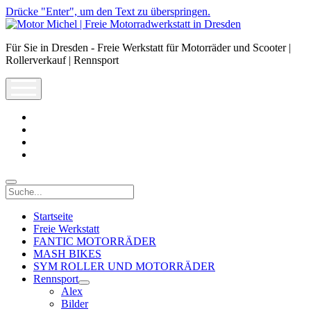
Drücke "Enter", um den Text zu überspringen.
Motor
Michel
Für Sie in Dresden - Freie Werkstatt für Motorräder und Scooter |
|
Rollerverkauf | Rennsport
Freie
Motorradwerkstatt
open
in
menu
Dresden
facebook
info@motor-
michel.com
email-
form
whatsapp
Suche
Startseite
Freie Werkstatt
FANTIC MOTORRÄDER
MASH BIKES
SYM ROLLER UND MOTORRÄDER
Rennsport
open
Alex
dropdown
Bilder
menu