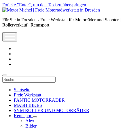
Drücke "Enter", um den Text zu überspringen.
Motor
Michel
Für Sie in Dresden - Freie Werkstatt für Motorräder und Scooter |
|
Rollerverkauf | Rennsport
Freie
Motorradwerkstatt
open
in
menu
Dresden
facebook
info@motor-
michel.com
email-
form
whatsapp
Suche
Startseite
Freie Werkstatt
FANTIC MOTORRÄDER
MASH BIKES
SYM ROLLER UND MOTORRÄDER
Rennsport
open
Alex
dropdown
Bilder
menu