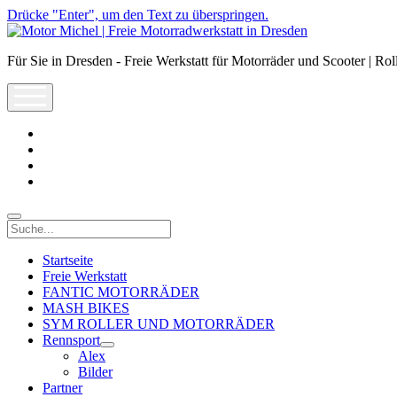
Drücke "Enter", um den Text zu überspringen.
Motor
Michel
Für Sie in Dresden - Freie Werkstatt für Motorräder und Scooter | Rol
|
Freie
open
Motorradwerkstatt
menu
in
Dresden
facebook
info@motor-
michel.com
email-
form
whatsapp
Suche
Startseite
Freie Werkstatt
FANTIC MOTORRÄDER
MASH BIKES
SYM ROLLER UND MOTORRÄDER
Rennsport
open
Alex
dropdown
Bilder
menu
Partner