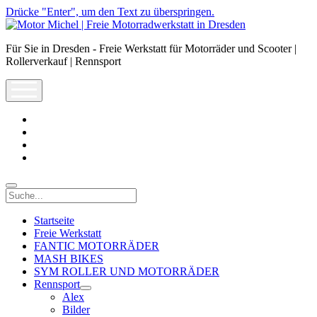
Drücke "Enter", um den Text zu überspringen.
Motor
Michel
Für Sie in Dresden - Freie Werkstatt für Motorräder und Scooter |
|
Rollerverkauf | Rennsport
Freie
Motorradwerkstatt
open
in
menu
Dresden
facebook
info@motor-
michel.com
email-
form
whatsapp
Suche
Startseite
Freie Werkstatt
FANTIC MOTORRÄDER
MASH BIKES
SYM ROLLER UND MOTORRÄDER
Rennsport
open
Alex
dropdown
Bilder
menu