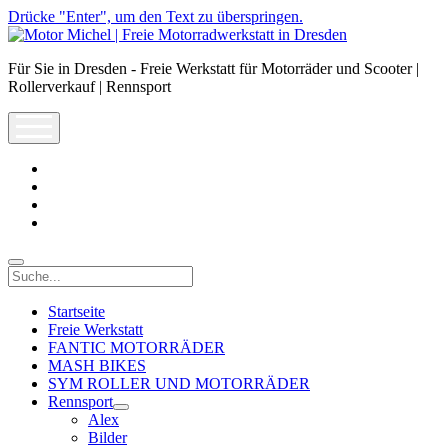
Drücke "Enter", um den Text zu überspringen.
Motor
Michel
Für Sie in Dresden - Freie Werkstatt für Motorräder und Scooter |
|
Rollerverkauf | Rennsport
Freie
Motorradwerkstatt
open
in
menu
Dresden
facebook
info@motor-
michel.com
email-
form
whatsapp
Suche
Startseite
Freie Werkstatt
FANTIC MOTORRÄDER
MASH BIKES
SYM ROLLER UND MOTORRÄDER
Rennsport
open
Alex
dropdown
Bilder
menu