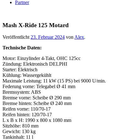
Partner
Mash X-Ride 125 Motard
Veröffentlicht
23. Februar 2024
von
Alex
.
Technische Daten:
Motor: Einzylinder 4-Takt, OHC 125cc
Zündung: Elektronisch DELPHI
Starter: Elektrisch
Kühlung: Wassergekühlt
Maximale Leistung: 11 kW (15 PS) bei 9000 U/min.
Federung vorne: Telegabel Ø 41 mm
Bremssystem: ABS
Bremse vorne: Scheibe Ø 290 mm
Bremse hinten: Scheibe Ø 240 mm
Reifen vorne: 110/70-17
Reifen hinten: 120/70-17
L x B x H: 1990 x 800 x 1080 mm
Sitzhöhe: 810 mm
Gewicht: 130 kg
Tankinhalt: 11 l