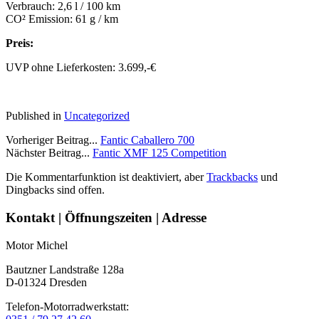
Verbrauch: 2,6 l / 100 km
CO² Emission: 61 g / km
Preis:
UVP ohne Lieferkosten: 3.699,-€
Published in
Uncategorized
Vorheriger Beitrag...
Fantic Caballero 700
Nächster Beitrag...
Fantic XMF 125 Competition
Die Kommentarfunktion ist deaktiviert, aber
Trackbacks
und
Dingbacks sind offen.
Seitenleiste
Kontakt | Öffnungszeiten | Adresse
Motor Michel
Bautzner Landstraße 128a
D-01324 Dresden
Telefon-Motorradwerkstatt: