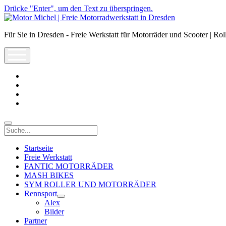
Drücke "Enter", um den Text zu überspringen.
Motor
Michel
Für Sie in Dresden - Freie Werkstatt für Motorräder und Scooter | Rol
|
Freie
open
Motorradwerkstatt
menu
in
Dresden
facebook
info@motor-
michel.com
email-
form
whatsapp
Suche
Startseite
Freie Werkstatt
FANTIC MOTORRÄDER
MASH BIKES
SYM ROLLER UND MOTORRÄDER
Rennsport
open
Alex
dropdown
Bilder
menu
Partner