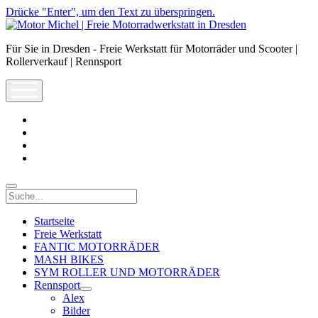
Drücke "Enter", um den Text zu überspringen.
Motor
Michel
Für Sie in Dresden - Freie Werkstatt für Motorräder und Scooter |
|
Rollerverkauf | Rennsport
Freie
Motorradwerkstatt
open
in
menu
Dresden
facebook
info@motor-
michel.com
email-
form
whatsapp
Suche
Startseite
Freie Werkstatt
FANTIC MOTORRÄDER
MASH BIKES
SYM ROLLER UND MOTORRÄDER
Rennsport
open
Alex
dropdown
Bilder
menu