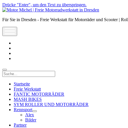
Drücke "Enter", um den Text zu überspringen.
Motor
Michel
Für Sie in Dresden - Freie Werkstatt für Motorräder und Scooter | Rol
|
Freie
open
Motorradwerkstatt
menu
in
Dresden
facebook
info@motor-
michel.com
email-
form
whatsapp
Suche
Startseite
Freie Werkstatt
FANTIC MOTORRÄDER
MASH BIKES
SYM ROLLER UND MOTORRÄDER
Rennsport
open
Alex
dropdown
Bilder
menu
Partner