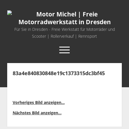
Motor
Michel
|
Für Sie in Dresden - Freie Werkstatt für Motorräder und
Freie
Scooter | Rollerverkauf | Rennsport
Motorradwerkstatt
open
in
menu
Dresden
facebook
info@motor-michel.com
email-form
whatsapp
83a4e840830848e19c1373315dc3bf45
Startseite
Freie Werkstatt
FANTIC MOTORRÄDER
Vorheriges Bild anzeigen...
MASH BIKES
Nächstes Bild anzeigen...
SYM ROLLER UND MOTORRÄDER
open
Rennsport