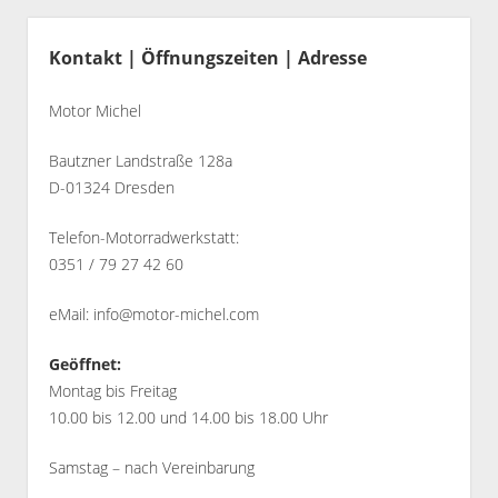
dropdown
Seitenleiste
Partner
Alex
menu
Kontakt | Öffnungszeiten | Adresse
Bilder
Motor Michel
Bautzner Landstraße 128a
D-01324 Dresden
Telefon-Motorradwerkstatt:
0351 / 79 27 42 60
eMail:
info@motor-michel.com
Geöffnet:
Montag bis Freitag
10.00 bis 12.00 und 14.00 bis 18.00 Uhr
Samstag – nach Vereinbarung