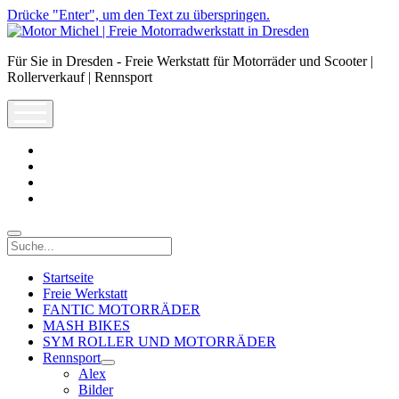
Drücke "Enter", um den Text zu überspringen.
Motor
Michel
Für Sie in Dresden - Freie Werkstatt für Motorräder und Scooter |
|
Rollerverkauf | Rennsport
Freie
Motorradwerkstatt
open
in
menu
Dresden
facebook
info@motor-
michel.com
email-
form
whatsapp
Suche
Startseite
Freie Werkstatt
FANTIC MOTORRÄDER
MASH BIKES
SYM ROLLER UND MOTORRÄDER
Rennsport
open
Alex
dropdown
Bilder
menu