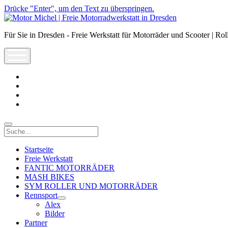
Drücke "Enter", um den Text zu überspringen.
Motor
Michel
Für Sie in Dresden - Freie Werkstatt für Motorräder und Scooter | Rol
|
Freie
open
Motorradwerkstatt
menu
in
Dresden
facebook
info@motor-
michel.com
email-
form
whatsapp
Suche
Startseite
Freie Werkstatt
FANTIC MOTORRÄDER
MASH BIKES
SYM ROLLER UND MOTORRÄDER
Rennsport
open
Alex
dropdown
Bilder
menu
Partner