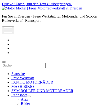
Drücke "Enter", um den Text zu überspringen.
Motor
Michel
Für Sie in Dresden - Freie Werkstatt für Motorräder und Scooter |
|
Rollerverkauf | Rennsport
Freie
Motorradwerkstatt
open
in
menu
Dresden
facebook
info@motor-
michel.com
email-
form
whatsapp
Suche
Startseite
Freie Werkstatt
FANTIC MOTORRÄDER
MASH BIKES
SYM ROLLER UND MOTORRÄDER
Rennsport
open
Alex
dropdown
Bilder
menu