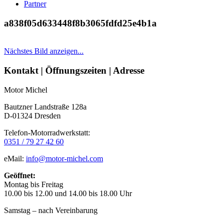
Partner
a838f05d633448f8b3065fdfd25e4b1a
Nächstes Bild anzeigen...
Seitenleiste
Kontakt | Öffnungszeiten | Adresse
Motor Michel
Bautzner Landstraße 128a
D-01324 Dresden
Telefon-Motorradwerkstatt:
0351 / 79 27 42 60
eMail:
info@motor-michel.com
Geöffnet:
Montag bis Freitag
10.00 bis 12.00 und 14.00 bis 18.00 Uhr
Samstag – nach Vereinbarung