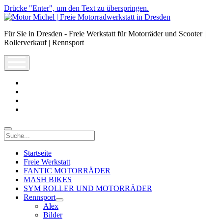
Drücke "Enter", um den Text zu überspringen.
Motor
Michel
Für Sie in Dresden - Freie Werkstatt für Motorräder und Scooter |
|
Rollerverkauf | Rennsport
Freie
Motorradwerkstatt
open
in
menu
Dresden
facebook
info@motor-
michel.com
email-
form
whatsapp
Suche
Startseite
Freie Werkstatt
FANTIC MOTORRÄDER
MASH BIKES
SYM ROLLER UND MOTORRÄDER
Rennsport
open
Alex
dropdown
Bilder
menu